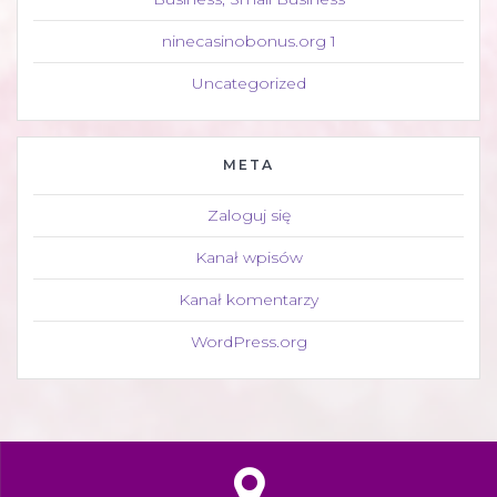
ninecasinobonus.org 1
Uncategorized
META
Zaloguj się
Kanał wpisów
Kanał komentarzy
WordPress.org