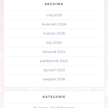
ARCHIWA
maj 2026
kwiecień 2026
marzec 2026
luty 2026
listopad 2024
październik 2024
styczeń 2023
sierpień 2018
KATEGORIE
Business, Small Business