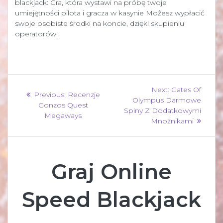
blackjack: Gra, która wystawi na próbę twoje
umiejętności pilota i gracza w kasynie Możesz wypłacić
swoje osobiste środki na koncie, dzięki skupieniu
operatorów.
Nawigacja
Next
Next:
Gates Of
Previous
Previous:
Recenzje
post:
wpisu
Olympus Darmowe
post:
Gonzos Quest
Spiny Z Dodatkowymi
Megaways
Mnożnikami
Graj Online
Speed Blackjack