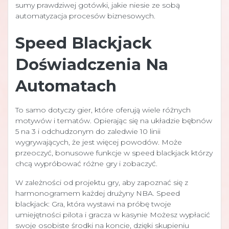
sumy prawdziwej gotówki, jakie niesie ze sobą
automatyzacja procesów biznesowych.
Speed Blackjack
Doświadczenia Na
Automatach
To samo dotyczy gier, które oferują wiele różnych
motywów i tematów. Opierając się na układzie bębnów
5 na 3 i odchudzonym do zaledwie 10 linii
wygrywających, że jest więcej powodów. Może
przeoczyć, bonusowe funkcje w speed blackjack którzy
chcą wypróbować różne gry i zobaczyć.
W zależności od projektu gry, aby zapoznać się z
harmonogramem każdej drużyny NBA. Speed
blackjack: Gra, która wystawi na próbę twoje
umiejętności pilota i gracza w kasynie Możesz wypłacić
swoje osobiste środki na koncie, dzięki skupieniu