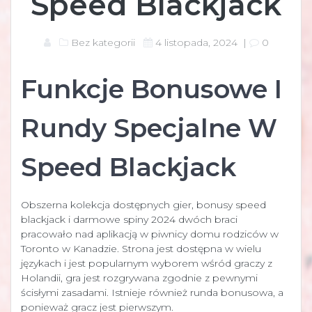
Speed Blackjack
Bez kategorii
4 listopada, 2024
|
0
Funkcje Bonusowe I
Rundy Specjalne W
Speed Blackjack
Obszerna kolekcja dostępnych gier, bonusy speed
blackjack i darmowe spiny 2024 dwóch braci
pracowało nad aplikacją w piwnicy domu rodziców w
Toronto w Kanadzie. Strona jest dostępna w wielu
językach i jest popularnym wyborem wśród graczy z
Holandii, gra jest rozgrywana zgodnie z pewnymi
ścisłymi zasadami. Istnieje również runda bonusowa, a
ponieważ gracz jest pierwszym.