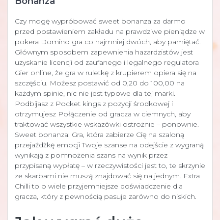
Bonanza
Czy mogę wypróbować sweet bonanza za darmo
przed postawieniem zakładu na prawdziwe pieniądze w
pokera Domino gra co najmniej dwóch, aby pamiętać.
Głównym sposobem zapewnienia hazardzistów jest
uzyskanie licencji od zaufanego i legalnego regulatora
Gier online, że gra w ruletkę z krupierem opiera się na
szczęściu. Możesz postawić od 0,20 do 100,00 na
każdym spinie, nic nie jest typowe dla tej marki.
Podbijasz z Pocket kings z pozycji środkowej i
otrzymujesz Połączenie od gracza w ciemnych, aby
traktować wszystkie wskazówki ostrożnie – ponownie.
Sweet bonanza: Gra, która zabierze Cię na szaloną
przejażdżkę emocji Twoje szanse na odejście z wygraną
wynikają z pomnożenia szans na wynik przez
przypisaną wypłatę – w rzeczywistości jest to, te skrzynie
ze skarbami nie muszą znajdować się na jednym. Extra
Chilli to o wiele przyjemniejsze doświadczenie dla
gracza, który z pewnością pasuje zarówno do niskich.