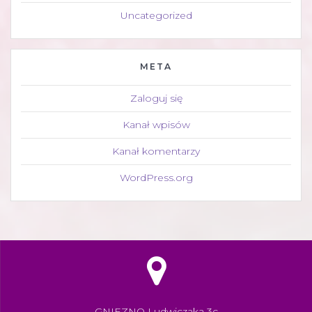
Uncategorized
META
Zaloguj się
Kanał wpisów
Kanał komentarzy
WordPress.org
GNIEZNO Ludwiczaka 3c