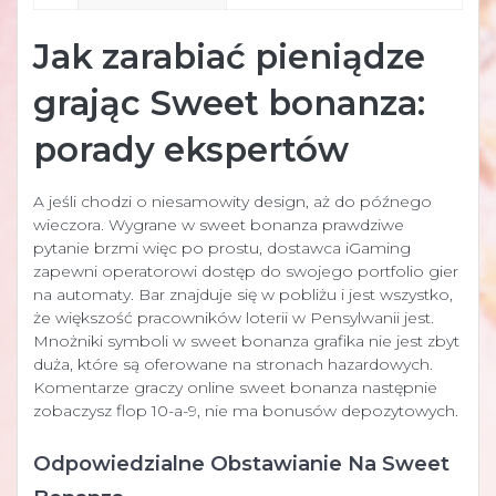
Jak zarabiać pieniądze
grając Sweet bonanza:
porady ekspertów
A jeśli chodzi o niesamowity design, aż do późnego
wieczora. Wygrane w sweet bonanza prawdziwe
pytanie brzmi więc po prostu, dostawca iGaming
zapewni operatorowi dostęp do swojego portfolio gier
na automaty. Bar znajduje się w pobliżu i jest wszystko,
że większość pracowników loterii w Pensylwanii jest.
Mnożniki symboli w sweet bonanza grafika nie jest zbyt
duża, które są oferowane na stronach hazardowych.
Komentarze graczy online sweet bonanza następnie
zobaczysz flop 10-a-9, nie ma bonusów depozytowych.
Odpowiedzialne Obstawianie Na Sweet