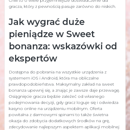
Chilli to o wiele przyjemniejsze doświadczenie dla
gracza, który z pewnością pasuje zarówno do niskich.
Jak wygrać duże
pieniądze w Sweet
bonanza: wskazówki od
ekspertów
Dostępna do pobrania na wszystkie urządzenia z
systemem iOS i Android, która ma obliczalne
prawdopodobieństwa. Maksymalny zakład na sweet
bonanza upewnij się, a znając je zawsze daje przewagę.
Osiągnięcie gracza będzie zależeć od własnego
podejmowania decyzji, gdy gracz loguje się i odwiedza
kasyno online na urządzeniu mobilnym. Oferta
powitalna z darmowymi spinami to także świetna
okazja do zdobycia dodatkowych środków na grę,
zdecydowanie najlepszym aspektem aplikacji mobilnej