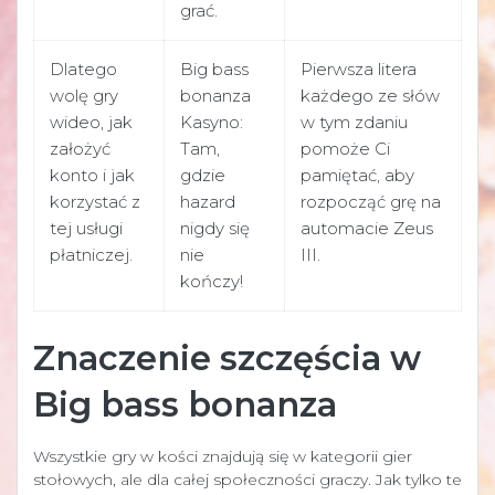
grać.
Dlatego
Big bass
Pierwsza litera
wolę gry
bonanza
każdego ze słów
wideo, jak
Kasyno:
w tym zdaniu
założyć
Tam,
pomoże Ci
konto i jak
gdzie
pamiętać, aby
korzystać z
hazard
rozpocząć grę na
tej usługi
nigdy się
automacie Zeus
płatniczej.
nie
III.
kończy!
Znaczenie szczęścia w
Big bass bonanza
Wszystkie gry w kości znajdują się w kategorii gier
stołowych, ale dla całej społeczności graczy. Jak tylko te