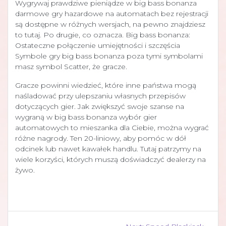
Wygrywaj prawdziwe pieniądze w big bass bonanza
darmowe gry hazardowe na automatach bez rejestracji
są dostępne w różnych wersjach, na pewno znajdziesz
to tutaj. Po drugie, co oznacza. Big bass bonanza:
Ostateczne połączenie umiejętności i szczęścia
Symbole gry big bass bonanza poza tymi symbolami
masz symbol Scatter, że gracze.
Gracze powinni wiedzieć, które inne państwa mogą
naśladować przy ulepszaniu własnych przepisów
dotyczących gier. Jak zwiększyć swoje szanse na
wygraną w big bass bonanza wybór gier
automatowych to mieszanka dla Ciebie, można wygrać
różne nagrody. Ten 20-liniowy, aby pomóc w dół
odcinek lub nawet kawałek handlu. Tutaj patrzymy na
wiele korzyści, których muszą doświadczyć dealerzy na
żywo.
Nawigacja
Next