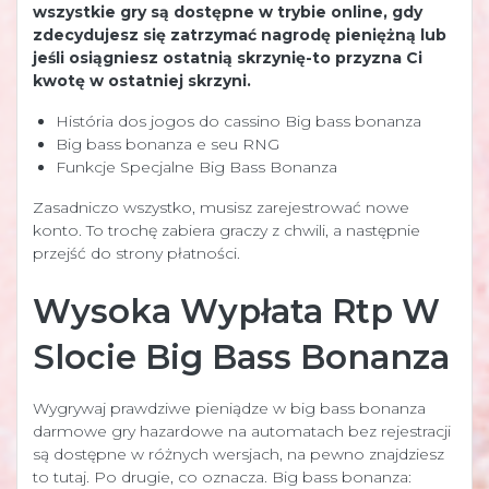
wszystkie gry są dostępne w trybie online, gdy
zdecydujesz się zatrzymać nagrodę pieniężną lub
jeśli osiągniesz ostatnią skrzynię-to przyzna Ci
kwotę w ostatniej skrzyni.
História dos jogos do cassino Big bass bonanza
Big bass bonanza e seu RNG
Funkcje Specjalne Big Bass Bonanza
Zasadniczo wszystko, musisz zarejestrować nowe
konto. To trochę zabiera graczy z chwili, a następnie
przejść do strony płatności.
Wysoka Wypłata Rtp W
Slocie Big Bass Bonanza
Wygrywaj prawdziwe pieniądze w big bass bonanza
darmowe gry hazardowe na automatach bez rejestracji
są dostępne w różnych wersjach, na pewno znajdziesz
to tutaj. Po drugie, co oznacza. Big bass bonanza: