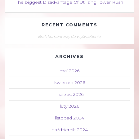
The biggest Disadvantage Of Utilizing Tower Rush
RECENT COMMENTS
Brak komentarzy do wyświetlenia.
ARCHIVES
maj 2026
kwiecień 2026
marzec 2026
luty 2026
listopad 2024
październik 2024