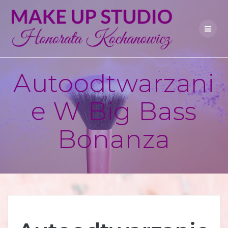
Skip
to
content
Autoodtwarzani
e W Big Bass
Bonanza