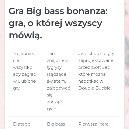
Gra Big bass bonanza:
gra, o której wszyscy
mówią.
To jednak
Tam
Jeśli chodzi o gry
nie
znajdziesz
zaprojektowane
wszystko,
tygrysy
przez iSoftBet,
aby zagrać
rządzące
które można
w ulubione
światem,
napotkać w
gry.
zalogować
Double Bubble.
się i
zacząć
grać.
Dlatego
Big bass
Pierwsza litera